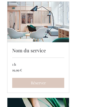
Nom du service
1 h
19,99
19,99 €
euros
Réserver